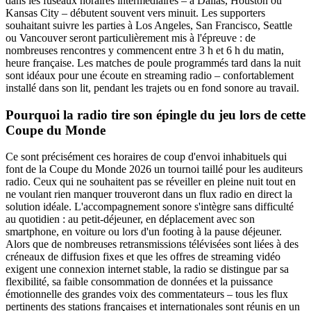
dans les fuseaux horaires intermédiaires – à Dallas, Houston ou
Kansas City – débutent souvent vers minuit. Les supporters
souhaitant suivre les parties à Los Angeles, San Francisco, Seattle
ou Vancouver seront particulièrement mis à l'épreuve : de
nombreuses rencontres y commencent entre 3 h et 6 h du matin,
heure française. Les matches de poule programmés tard dans la nuit
sont idéaux pour une écoute en streaming radio – confortablement
installé dans son lit, pendant les trajets ou en fond sonore au travail.
Pourquoi la radio tire son épingle du jeu lors de cette
Coupe du Monde
Ce sont précisément ces horaires de coup d'envoi inhabituels qui
font de la Coupe du Monde 2026 un tournoi taillé pour les auditeurs
radio. Ceux qui ne souhaitent pas se réveiller en pleine nuit tout en
ne voulant rien manquer trouveront dans un flux radio en direct la
solution idéale. L'accompagnement sonore s'intègre sans difficulté
au quotidien : au petit-déjeuner, en déplacement avec son
smartphone, en voiture ou lors d'un footing à la pause déjeuner.
Alors que de nombreuses retransmissions télévisées sont liées à des
créneaux de diffusion fixes et que les offres de streaming vidéo
exigent une connexion internet stable, la radio se distingue par sa
flexibilité, sa faible consommation de données et la puissance
émotionnelle des grandes voix des commentateurs – tous les flux
pertinents des stations françaises et internationales sont réunis en un