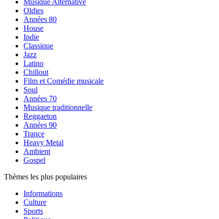
Musique Alternative
Oldies
Années 80
House
Indie
Classique
Jazz
Latino
Chillout
Film et Comédie musicale
Soul
Années 70
Musique traditionnelle
Reggaeton
Années 90
Trance
Heavy Metal
Ambient
Gospel
Thèmes les plus populaires
Informations
Culture
Sports