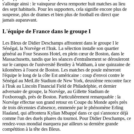
s'allonge ainsi : le vainqueur devra remporter huit matches au lieu
des sept habituels. Pour les supporters, cela signifie encore plus de
suspense, plus de drames et bien plus de football en direct que
jamais auparavant.
L'équipe de France dans le groupe I
Les Bleus de Didier Deschamps affrontent dans le groupe I le
Sénégal, la Norvège et l'Irak. La sélection installe son quartier
général au Four Seasons Hotel, en plein cœur de Boston, dans le
Massachusetts, tandis que les séances d'entraînement se dérouleront
sur le campus de l'université Bentley à Waltham, à une quinzaine de
kilomètres à l'ouest de Boston. Les matches de poule mèneront
l'équipe le long de la côte Est américaine : coup d'envoi contre le
Sénégal au MetLife Stadium de New York, deuxième rencontre face
à l'Irak au Lincoln Financial Field de Philadelphie, et dernier
adversaire de groupe, la Norvège, au Gillette Stadium de
Foxborough, près de Boston. Particulièrement remarquable : la
Norvège effectue son grand retour en Coupe du Monde après près
de trois décennies d'absence, emmenée par le phénomène Erling
Haaland, qui affrontera Kylian Mbappé dans ce qui s'annonce déjà
comme l'un des duels phares du tournoi. Pour Didier Deschamps, ce
rendez-vous mondial marquera par ailleurs sa dernière grande
compétition à la tête des Bleus.