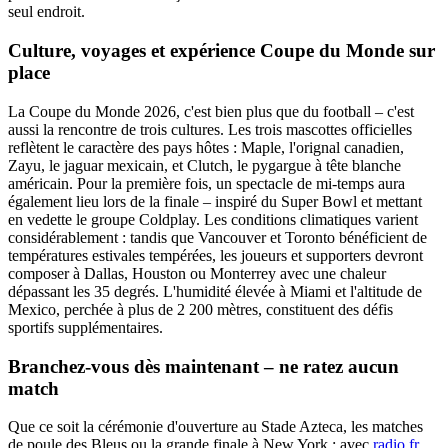
seul endroit.
Culture, voyages et expérience Coupe du Monde sur
place
La Coupe du Monde 2026, c'est bien plus que du football – c'est
aussi la rencontre de trois cultures. Les trois mascottes officielles
reflètent le caractère des pays hôtes : Maple, l'orignal canadien,
Zayu, le jaguar mexicain, et Clutch, le pygargue à tête blanche
américain. Pour la première fois, un spectacle de mi-temps aura
également lieu lors de la finale – inspiré du Super Bowl et mettant
en vedette le groupe Coldplay. Les conditions climatiques varient
considérablement : tandis que Vancouver et Toronto bénéficient de
températures estivales tempérées, les joueurs et supporters devront
composer à Dallas, Houston ou Monterrey avec une chaleur
dépassant les 35 degrés. L'humidité élevée à Miami et l'altitude de
Mexico, perchée à plus de 2 200 mètres, constituent des défis
sportifs supplémentaires.
Branchez-vous dès maintenant – ne ratez aucun
match
Que ce soit la cérémonie d'ouverture au Stade Azteca, les matches
de poule des Bleus ou la grande finale à New York : avec
radio.fr
,