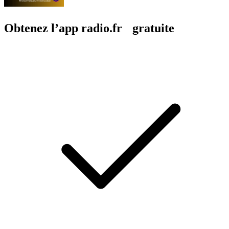
Obtenez l’app radio.fr gratuite