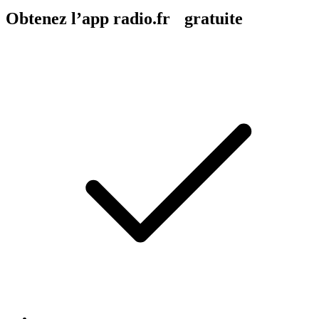
Obtenez l’app radio.fr gratuite