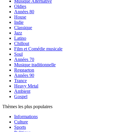
Musique Alternative
Oldies
Années 80
House
Indie
Classique
Jazz
Latino
Chillout
Film et Comédie musicale
Soul
Années 70
Musique traditionnelle
Reggaeton
Années 90
Trance
Heavy Metal
Ambient
Gospel
Thèmes les plus populaires
Informations
Culture
Sports