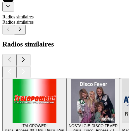
Radios similaires
Radios similaires
Radios similaires
ITALOPOWER!
NOSTALGIE DISCO FEVER
Paris, Années 80, Hits, Disco, Pop
Paris, Disco, Années 70
Mach