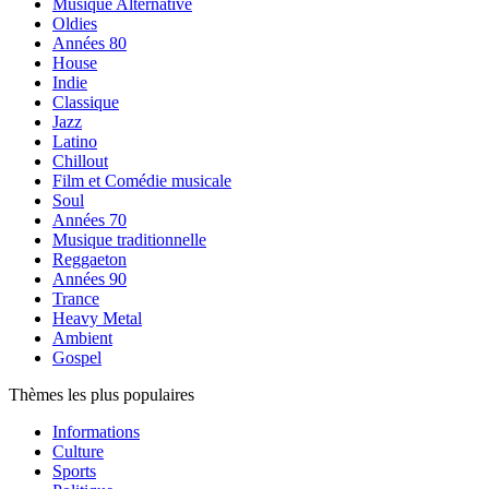
Musique Alternative
Oldies
Années 80
House
Indie
Classique
Jazz
Latino
Chillout
Film et Comédie musicale
Soul
Années 70
Musique traditionnelle
Reggaeton
Années 90
Trance
Heavy Metal
Ambient
Gospel
Thèmes les plus populaires
Informations
Culture
Sports