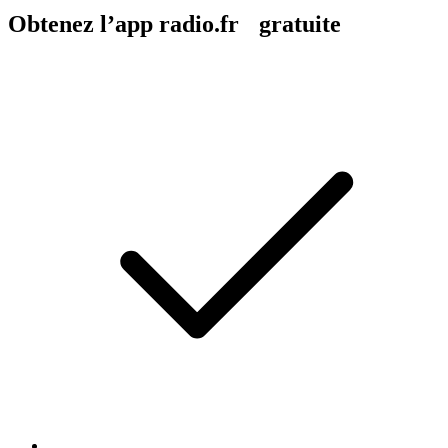
Obtenez l’app radio.fr gratuite