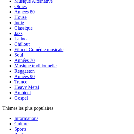
Musique Alternative
Oldies
Années 80
House
Indie
Classique
Jazz
Latino
Chillout
Film et Comédie musicale
Soul
Années 70
Musique traditionnelle
Reggaeton
Années 90
Trance
Heavy Metal
Ambient
Gospel
Thèmes les plus populaires
Informations
Culture
Sports