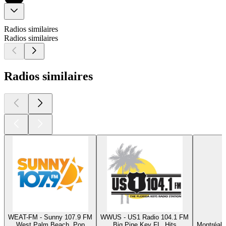
Radios similaires
Radios similaires
Radios similaires
WEAT-FM - Sunny 107.9 FM
WWUS - US1 Radio 104.1 FM
West Palm Beach, Pop
Big Pine Key FL, Hits
Montréal,