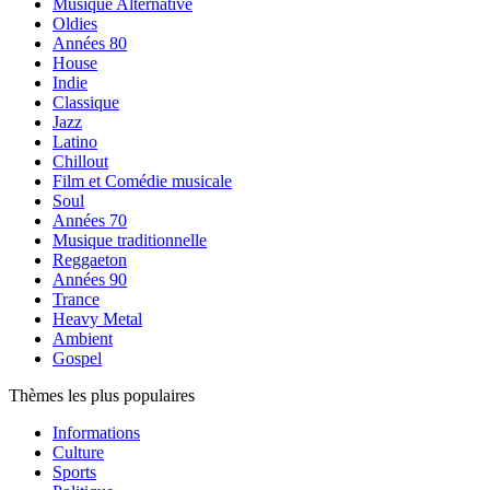
Musique Alternative
Oldies
Années 80
House
Indie
Classique
Jazz
Latino
Chillout
Film et Comédie musicale
Soul
Années 70
Musique traditionnelle
Reggaeton
Années 90
Trance
Heavy Metal
Ambient
Gospel
Thèmes les plus populaires
Informations
Culture
Sports