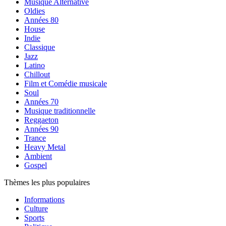
Musique Alternative
Oldies
Années 80
House
Indie
Classique
Jazz
Latino
Chillout
Film et Comédie musicale
Soul
Années 70
Musique traditionnelle
Reggaeton
Années 90
Trance
Heavy Metal
Ambient
Gospel
Thèmes les plus populaires
Informations
Culture
Sports