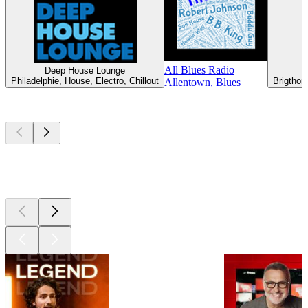
All Blues Radio
Deep House Lounge
Philadelphie, House, Electro, Chillout
Brigthon
Allentown, Blues
Les meilleurs
podcasts
Les meilleurs
podcasts
Les meilleurs
podcasts