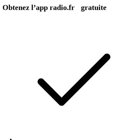
Obtenez l’app radio.fr gratuite