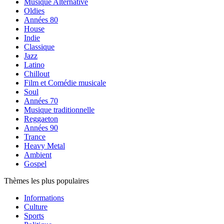
Musique Alternative
Oldies
Années 80
House
Indie
Classique
Jazz
Latino
Chillout
Film et Comédie musicale
Soul
Années 70
Musique traditionnelle
Reggaeton
Années 90
Trance
Heavy Metal
Ambient
Gospel
Thèmes les plus populaires
Informations
Culture
Sports