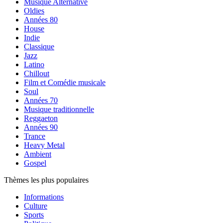
Musique Alternative
Oldies
Années 80
House
Indie
Classique
Jazz
Latino
Chillout
Film et Comédie musicale
Soul
Années 70
Musique traditionnelle
Reggaeton
Années 90
Trance
Heavy Metal
Ambient
Gospel
Thèmes les plus populaires
Informations
Culture
Sports