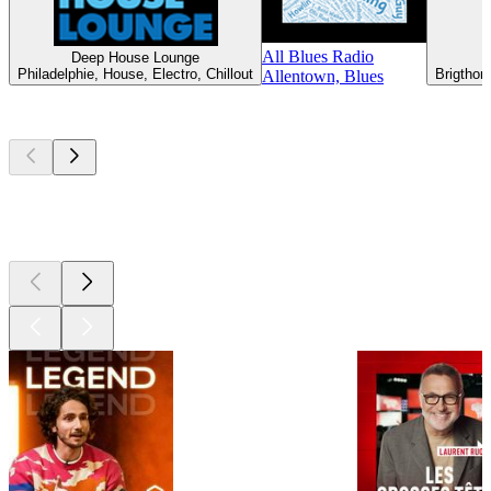
All Blues Radio
Deep House Lounge
Philadelphie, House, Electro, Chillout
Brigthon
Allentown, Blues
Les meilleurs
podcasts
Les meilleurs
podcasts
Les meilleurs
podcasts