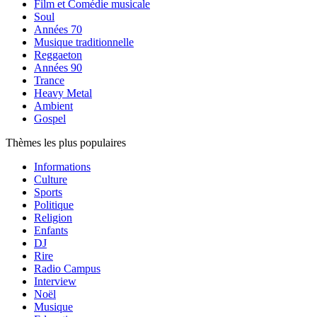
Film et Comédie musicale
Soul
Années 70
Musique traditionnelle
Reggaeton
Années 90
Trance
Heavy Metal
Ambient
Gospel
Thèmes les plus populaires
Informations
Culture
Sports
Politique
Religion
Enfants
DJ
Rire
Radio Campus
Interview
Noël
Musique