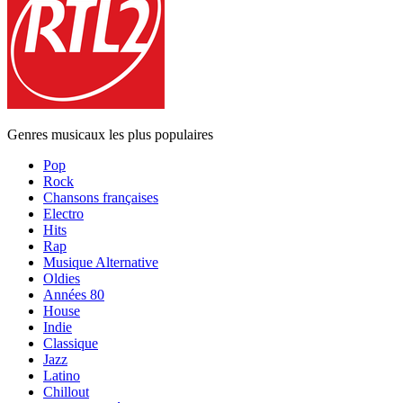
Genres musicaux les plus populaires
Pop
Rock
Chansons françaises
Electro
Hits
Rap
Musique Alternative
Oldies
Années 80
House
Indie
Classique
Jazz
Latino
Chillout