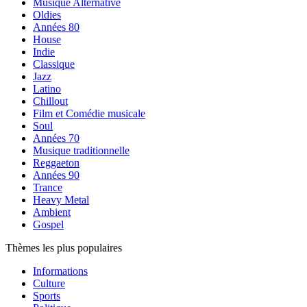
Musique Alternative
Oldies
Années 80
House
Indie
Classique
Jazz
Latino
Chillout
Film et Comédie musicale
Soul
Années 70
Musique traditionnelle
Reggaeton
Années 90
Trance
Heavy Metal
Ambient
Gospel
Thèmes les plus populaires
Informations
Culture
Sports