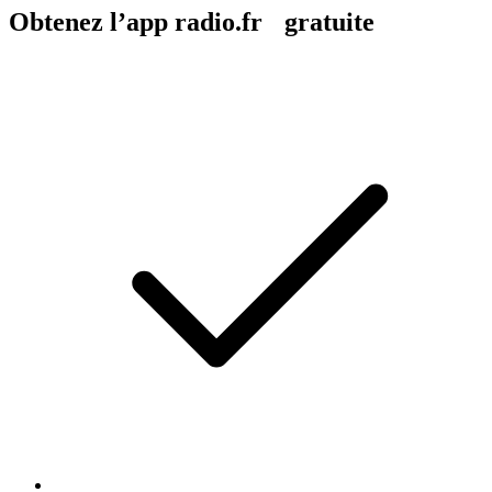
Obtenez l’app radio.fr gratuite