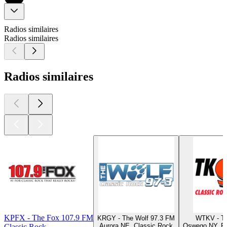
Radios similaires
Radios similaires
Radios similaires
KPFX - The Fox 107.9 FM
KRGY - The Wolf 97.3 FM
WTKV - T
Aurora NE, Classic Rock
Oswego NY, Ro
Classic Rock