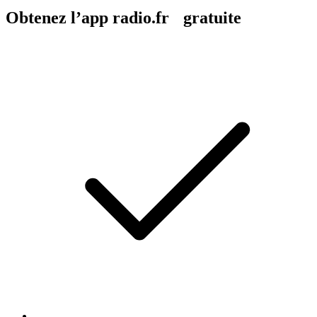
Obtenez l’app radio.fr gratuite