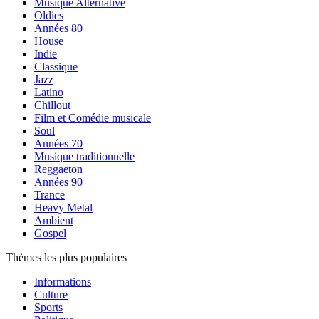
Musique Alternative
Oldies
Années 80
House
Indie
Classique
Jazz
Latino
Chillout
Film et Comédie musicale
Soul
Années 70
Musique traditionnelle
Reggaeton
Années 90
Trance
Heavy Metal
Ambient
Gospel
Thèmes les plus populaires
Informations
Culture
Sports