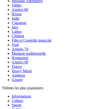
Musique Alternative
Oldies
Années 80
House
Indie
Classique
Jazz
Latino
Chillout
Film et Comédie musicale
Soul
Années 70
Musique traditionnelle
Reggaeton
Années 90
Trance
Heavy Metal
Ambient
Gospel
Thèmes les plus populaires
Informations
Culture
Sports