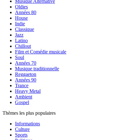
Musique Alternative
Oldies
Années 80
House
Indie
Classique
Jazz
Latino
Chillout
Film et Comédie musicale
Soul
Années 70
Musique traditionnelle
Reggaeton
Années 90
Trance
Heavy Metal
Ambient
Gospel
Thèmes les plus populaires
Informations
Culture
Sports