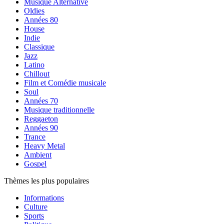
Musique Alternative
Oldies
Années 80
House
Indie
Classique
Jazz
Latino
Chillout
Film et Comédie musicale
Soul
Années 70
Musique traditionnelle
Reggaeton
Années 90
Trance
Heavy Metal
Ambient
Gospel
Thèmes les plus populaires
Informations
Culture
Sports