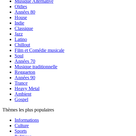
Musique Alternative
Oldies
Années 80
House
Indie
Classique
Jazz
Latino
Chillout
Film et Comédie musicale
Soul
Années 70
Musique traditionnelle
Reggaeton
Années 90
Trance
Heavy Metal
Ambient
Gospel
Thèmes les plus populaires
Informations
Culture
Sports