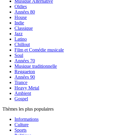
Musique Alternative
Oldies
Années 80
House
Indie
Classique
Jazz
Latino
Chillout
Film et Comédie musicale
Soul
Années 70
Musique traditionnelle
Reggaeton
Années 90
Trance
Heavy Metal
Ambient
Gospel
Thèmes les plus populaires
Informations
Culture
Sports