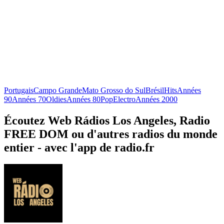
Portugais
Campo Grande
Mato Grosso do Sul
Brésil
Hits
Années
90
Années 70
Oldies
Années 80
Pop
Electro
Années 2000
Écoutez Web Rádios Los Angeles, Radio
FREE DOM ou d'autres radios du monde
entier - avec l'app de radio.fr