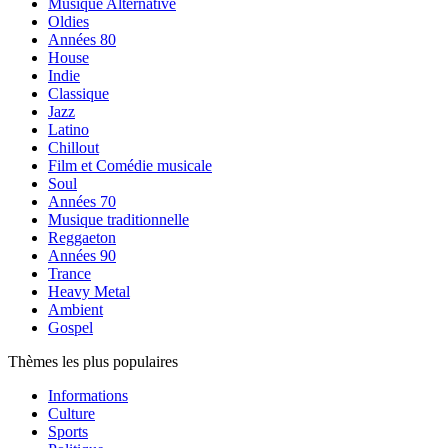
Musique Alternative
Oldies
Années 80
House
Indie
Classique
Jazz
Latino
Chillout
Film et Comédie musicale
Soul
Années 70
Musique traditionnelle
Reggaeton
Années 90
Trance
Heavy Metal
Ambient
Gospel
Thèmes les plus populaires
Informations
Culture
Sports