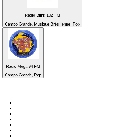
Rádio Blink 102 FM
Campo Grande, Musique Brésilienne, Pop
Rádio Mega 94 FM
Campo Grande, Pop
Top 100 sur
radio.fr
1
.
RTL
2
.
RMC Info Talk Sport
3
.
France Info
4
.
Europe 1
5
.
France Inter
6
.
Radio FREE DOM
7
.
NOSTALGIE