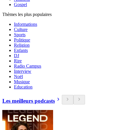
Gospel
Thèmes les plus populaires
Informations
Culture
Sports
Politique
Religion
Enfants
DJ
Rire
Radio Campus
Interview
Noël
Musique
Education
Les meilleurs podcasts