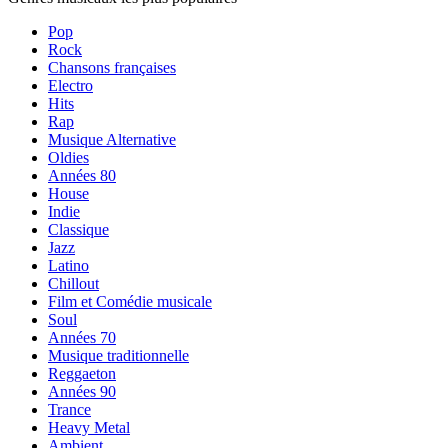
Pop
Rock
Chansons françaises
Electro
Hits
Rap
Musique Alternative
Oldies
Années 80
House
Indie
Classique
Jazz
Latino
Chillout
Film et Comédie musicale
Soul
Années 70
Musique traditionnelle
Reggaeton
Années 90
Trance
Heavy Metal
Ambient