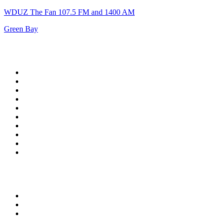
WDUZ The Fan 107.5 FM and 1400 AM
Green Bay
Top 100 sur
radio.fr
1
.
RTL
2
.
RMC Info Talk Sport
3
.
France Info
4
.
Europe 1
5
.
France Inter
6
.
Radio FREE DOM
7
.
NOSTALGIE
8
.
Tropiques FM
9
.
CHERIE FM
10
.
RTL2
Top 100 des podcasts en
France
1
.
LEGEND
2
.
Les Grosses Têtes
3
.
L'After Foot