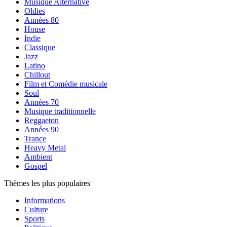
Musique Alternative
Oldies
Années 80
House
Indie
Classique
Jazz
Latino
Chillout
Film et Comédie musicale
Soul
Années 70
Musique traditionnelle
Reggaeton
Années 90
Trance
Heavy Metal
Ambient
Gospel
Thèmes les plus populaires
Informations
Culture
Sports