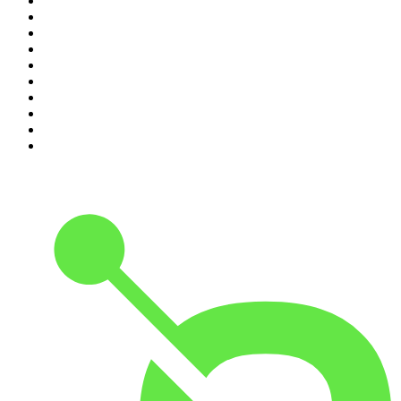
1
.
LEGEND
2
.
Les Grosses Têtes
3
.
L'After Foot
4
.
Hondelatte Raconte
5
.
Entrez dans l'Histoire
6
.
L'Heure Du Crime
7
.
Les grands dossiers de l'Histoire par Franck Ferrand
8
.
Transfert
9
.
HugoDécrypte - Actus et interviews
10
.
Small Talk - Konbini