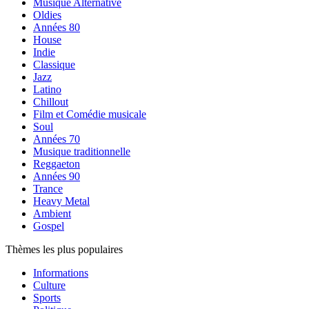
Musique Alternative
Oldies
Années 80
House
Indie
Classique
Jazz
Latino
Chillout
Film et Comédie musicale
Soul
Années 70
Musique traditionnelle
Reggaeton
Années 90
Trance
Heavy Metal
Ambient
Gospel
Thèmes les plus populaires
Informations
Culture
Sports