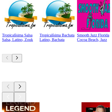
Tropicalísima Salsa
Tropicalísima Bachata
Smooth Jazz Florida
Salsa, Latino, Zouk
Latino, Bachata
Cocoa Beach, Jazz
Les meilleurs
podcasts
Les meilleurs
podcasts
Les meilleurs
podcasts