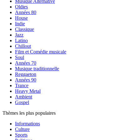
Musique Alternative
Oldies
Années 80
House
Indie
Classique
Jazz
Latino
Chillout
Film et Comédie musicale
Soul
Années 70
Musique traditionnelle
Reggaeton
Années 90
Trance
Heavy Metal
Ambient
Gospel
Thèmes les plus populaires
Informations
Culture
Sports