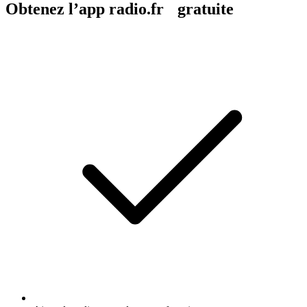
Obtenez l’app radio.fr gratuite