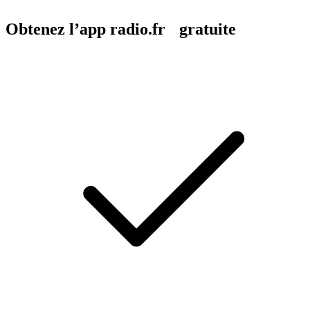
Obtenez l’app radio.fr gratuite