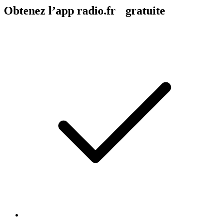
Obtenez l’app radio.fr gratuite