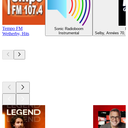
Tempo FM
Sonic Radioboom
R
Instrumental
Selby, Années 70, 
Wetherby, Hits
Les meilleurs
podcasts
Les meilleurs
podcasts
Les meilleurs
podcasts