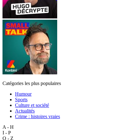
Catégories les plus populaires
Humour
Sports
Culture et société
Actualités
Crime : histoires vraies
A - H
I - P
Q - Z