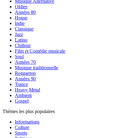
Musique Alternative
Oldies
Années 80
House
Indie
Classique
Jazz
Latino
Chillout
Film et Comédie musicale
Soul
Années 70
Musique traditionnelle
Reggaeton
Années 90
Trance
Heavy Metal
Ambient
Gospel
Thèmes les plus populaires
Informations
Culture
Sports