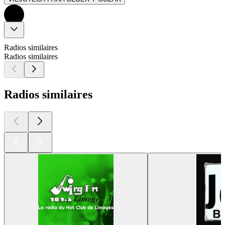
Radios similaires
Radios similaires
Radios similaires