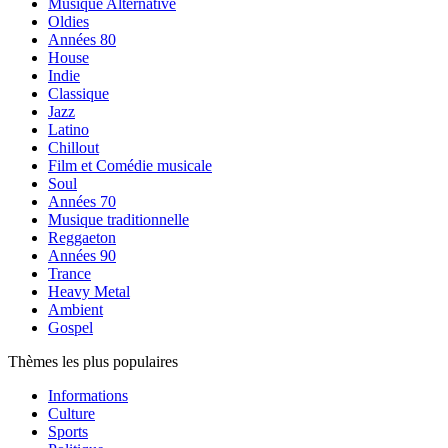
Musique Alternative
Oldies
Années 80
House
Indie
Classique
Jazz
Latino
Chillout
Film et Comédie musicale
Soul
Années 70
Musique traditionnelle
Reggaeton
Années 90
Trance
Heavy Metal
Ambient
Gospel
Thèmes les plus populaires
Informations
Culture
Sports