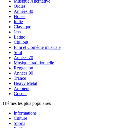
Musique Alternative
Oldies
Années 80
House
Indie
Classique
Jazz
Latino
Chillout
Film et Comédie musicale
Soul
Années 70
Musique traditionnelle
Reggaeton
Années 90
Trance
Heavy Metal
Ambient
Gospel
Thèmes les plus populaires
Informations
Culture
Sports