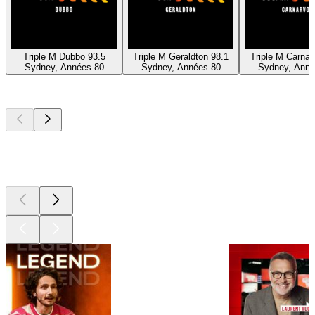
Triple M Dubbo 93.5
Triple M Geraldton 98.1
Triple M Carnar
Sydney, Années 80
Sydney, Années 80
Sydney, Anné
Les meilleurs
podcasts
Les meilleurs
podcasts
Les meilleurs
podcasts