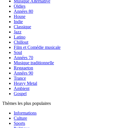
Musique Alternative
Oldies
Années 80
House
Indie
Classique
Jazz
Latino
Chillout
Film et Comédie musicale
Soul
Années 70
Musique traditionnelle
Reggaeton
Années 90
Trance
Heavy Metal
Ambient
Gospel
Thèmes les plus populaires
Informations
Culture
Sports