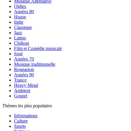
Musique Alternative
Oldies
Années 80
House
Indie
Classique
Jazz
Latino
Chillout
Film et Comédie musicale
Soul
Années 70
Musique traditionnelle
Reggaeton
Années 90
Trance
Heavy Metal
Ambient
Gospel
Thèmes les plus populaires
Informations
Culture
Sports