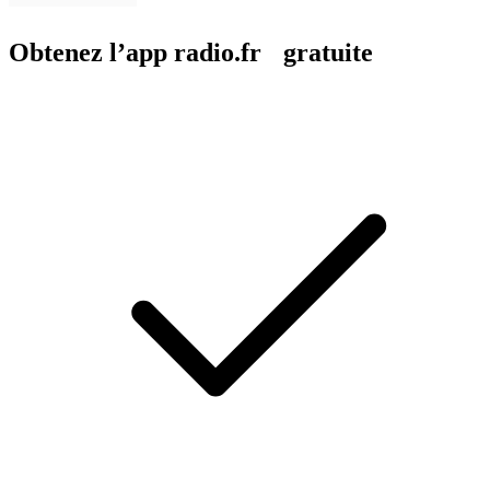
Obtenez l’app radio.fr gratuite