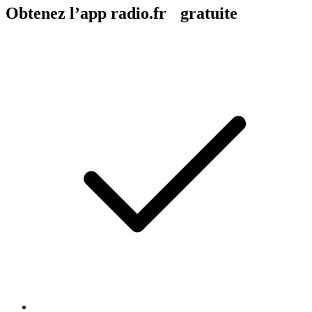
Obtenez l’app radio.fr gratuite