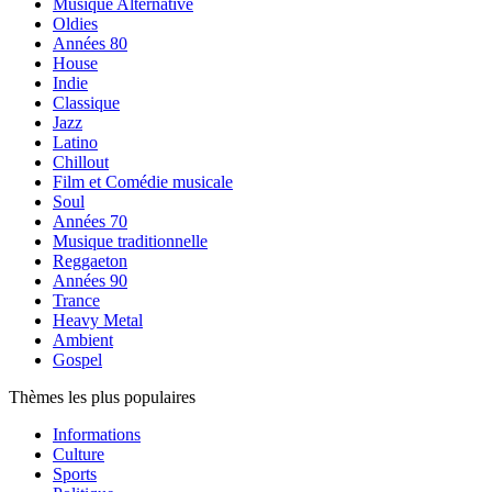
Musique Alternative
Oldies
Années 80
House
Indie
Classique
Jazz
Latino
Chillout
Film et Comédie musicale
Soul
Années 70
Musique traditionnelle
Reggaeton
Années 90
Trance
Heavy Metal
Ambient
Gospel
Thèmes les plus populaires
Informations
Culture
Sports