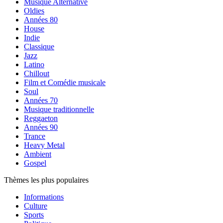
Musique Alternative
Oldies
Années 80
House
Indie
Classique
Jazz
Latino
Chillout
Film et Comédie musicale
Soul
Années 70
Musique traditionnelle
Reggaeton
Années 90
Trance
Heavy Metal
Ambient
Gospel
Thèmes les plus populaires
Informations
Culture
Sports