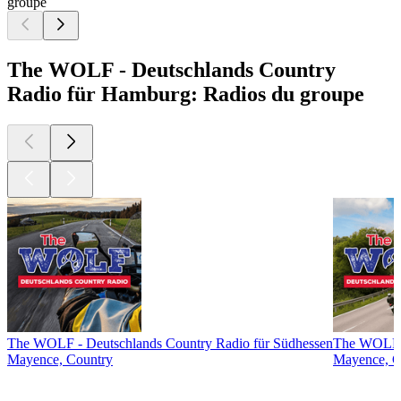
groupe
The WOLF - Deutschlands Country
Radio für Hamburg: Radios du groupe
The WOLF - Deutschlands Country Radio für Südhessen
The WOLF -
Mayence, Country
Mayence, C
Les meilleurs
podcasts