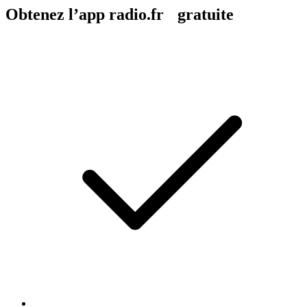
Obtenez l’app radio.fr gratuite