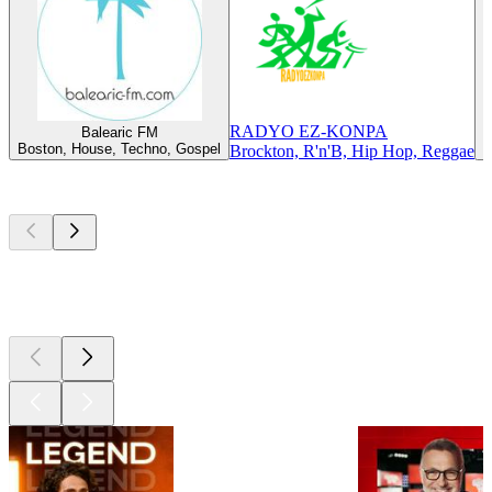
RADYO EZ-KONPA
Balearic FM
Boston, House, Techno, Gospel
B
Brockton, R'n'B, Hip Hop, Reggae
Les meilleurs
podcasts
Les meilleurs
podcasts
Les meilleurs
podcasts