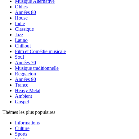
Musique Alternative
Oldies
Années 80
House
Indie
Classique
Jazz
Latino
Chillout
Film et Comédie musicale
Soul
Années 70
Musique traditionnelle
Reggaeton
Années 90
Trance
Heavy Metal
Ambient
Gospel
Thèmes les plus populaires
Informations
Culture
Sports