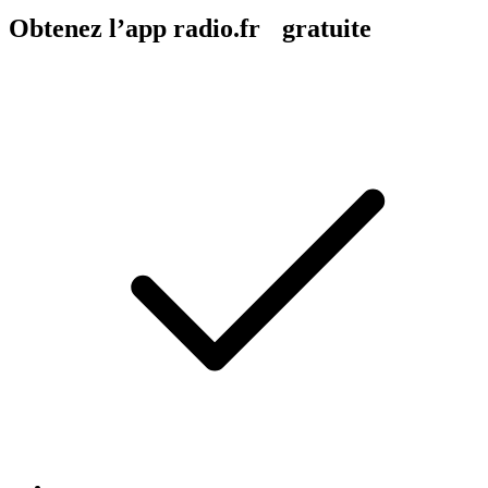
Obtenez l’app radio.fr gratuite