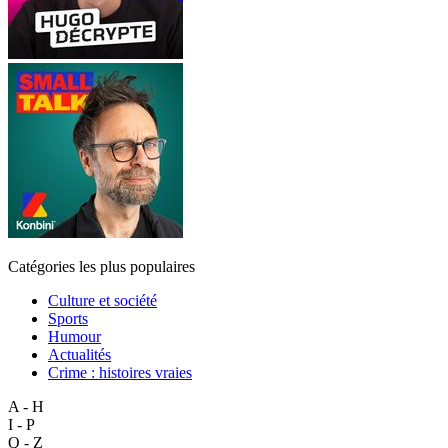
Catégories les plus populaires
Culture et société
Sports
Humour
Actualités
Crime : histoires vraies
A - H
I - P
Q - Z