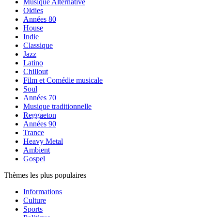
Musique Alternative
Oldies
Années 80
House
Indie
Classique
Jazz
Latino
Chillout
Film et Comédie musicale
Soul
Années 70
Musique traditionnelle
Reggaeton
Années 90
Trance
Heavy Metal
Ambient
Gospel
Thèmes les plus populaires
Informations
Culture
Sports