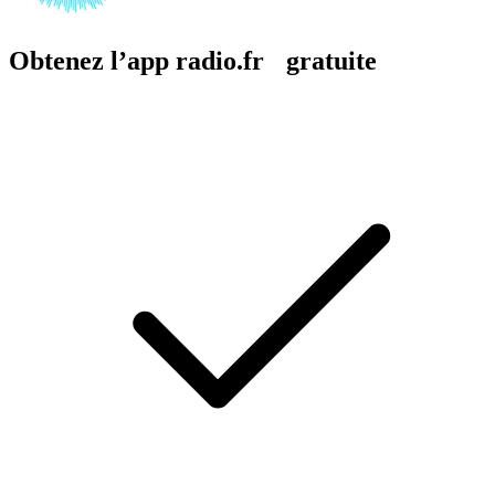
Obtenez l’app radio.fr gratuite