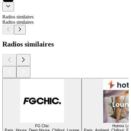
Radios similaires
Radios similaires
Radios similaires
FG Chic
Hotmix Lo
Paris, House, Deep House, Chillout, Lounge
Paris, Ambient, Chillout, E