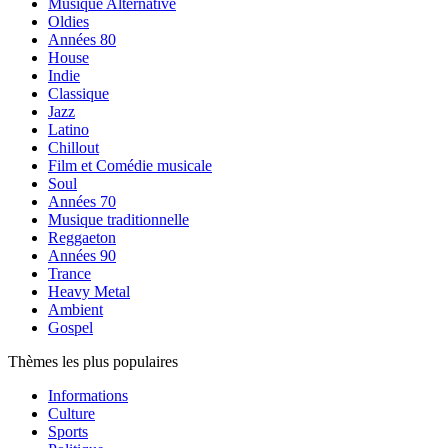
Musique Alternative
Oldies
Années 80
House
Indie
Classique
Jazz
Latino
Chillout
Film et Comédie musicale
Soul
Années 70
Musique traditionnelle
Reggaeton
Années 90
Trance
Heavy Metal
Ambient
Gospel
Thèmes les plus populaires
Informations
Culture
Sports