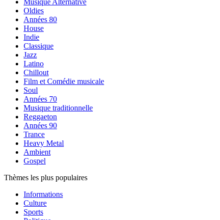
Musique Alternative
Oldies
Années 80
House
Indie
Classique
Jazz
Latino
Chillout
Film et Comédie musicale
Soul
Années 70
Musique traditionnelle
Reggaeton
Années 90
Trance
Heavy Metal
Ambient
Gospel
Thèmes les plus populaires
Informations
Culture
Sports