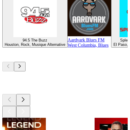
Aardvark Blues FM
94.5 The Buzz
Splen
Houston, Rock, Musique Alternative
El Paso, 
West Columbia, Blues
Les meilleurs
podcasts
Les meilleurs
podcasts
Les meilleurs
podcasts