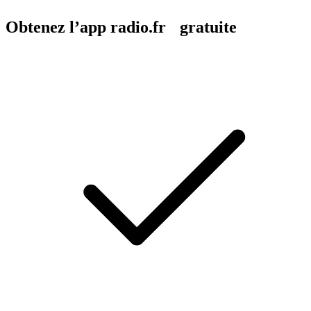
Obtenez l’app radio.fr gratuite