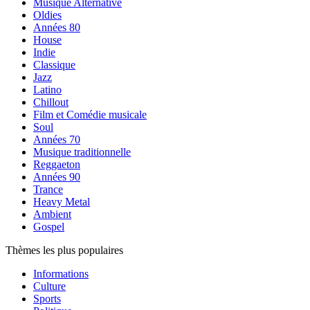
Musique Alternative
Oldies
Années 80
House
Indie
Classique
Jazz
Latino
Chillout
Film et Comédie musicale
Soul
Années 70
Musique traditionnelle
Reggaeton
Années 90
Trance
Heavy Metal
Ambient
Gospel
Thèmes les plus populaires
Informations
Culture
Sports