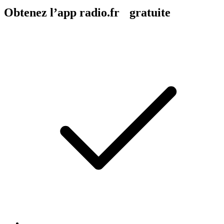
Obtenez l’app radio.fr gratuite