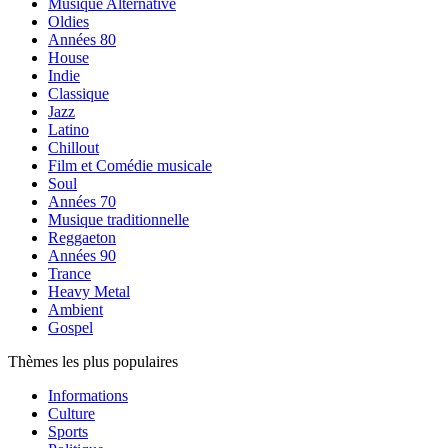
Musique Alternative
Oldies
Années 80
House
Indie
Classique
Jazz
Latino
Chillout
Film et Comédie musicale
Soul
Années 70
Musique traditionnelle
Reggaeton
Années 90
Trance
Heavy Metal
Ambient
Gospel
Thèmes les plus populaires
Informations
Culture
Sports