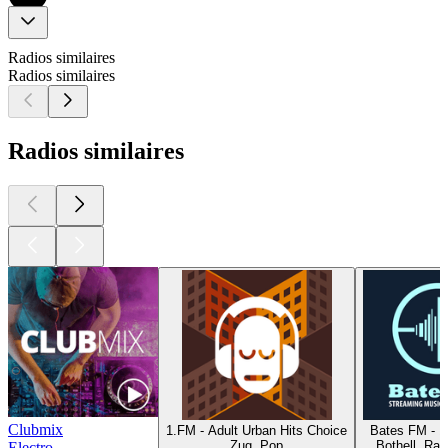
Radios similaires
Radios similaires
Radios similaires
Clubmix
1.FM - Adult Urban Hits Choice
Bates FM - 1
Zug, Pop
Bothell, Rap
Electro