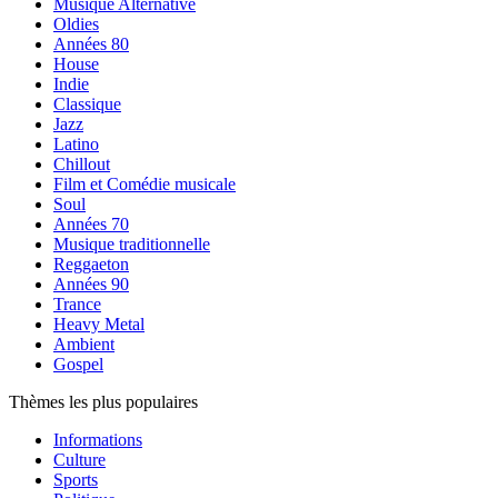
Musique Alternative
Oldies
Années 80
House
Indie
Classique
Jazz
Latino
Chillout
Film et Comédie musicale
Soul
Années 70
Musique traditionnelle
Reggaeton
Années 90
Trance
Heavy Metal
Ambient
Gospel
Thèmes les plus populaires
Informations
Culture
Sports