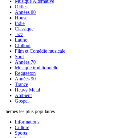
Musique Alternative
Oldies
Années 80
House
Indie
Classique
Jazz
Latino
Chillout
Film et Comédie musicale
Soul
Années 70
Musique traditionnelle
Reggaeton
Années 90
Trance
Heavy Metal
Ambient
Gospel
Thèmes les plus populaires
Informations
Culture
Sports