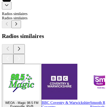
Radios similaires
Radios similaires
Radios similaires
BBC Coventry & Warwickshire
Smooth Ra
WEOA - Magic 98.5 FM
Evansville, R'n'B
Coventry
Birmingham