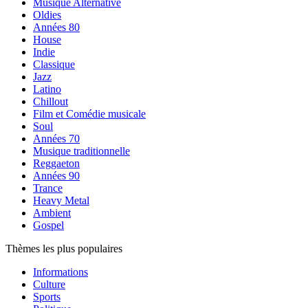
Musique Alternative
Oldies
Années 80
House
Indie
Classique
Jazz
Latino
Chillout
Film et Comédie musicale
Soul
Années 70
Musique traditionnelle
Reggaeton
Années 90
Trance
Heavy Metal
Ambient
Gospel
Thèmes les plus populaires
Informations
Culture
Sports