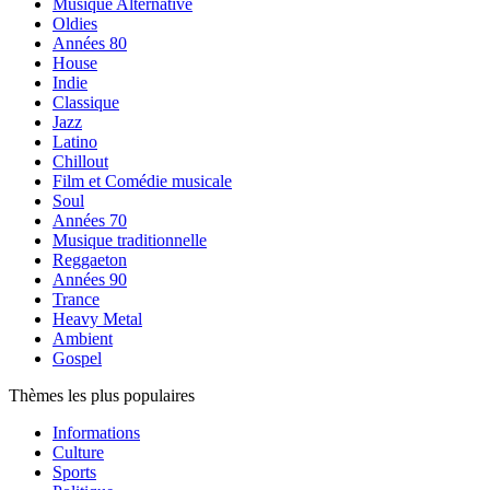
Musique Alternative
Oldies
Années 80
House
Indie
Classique
Jazz
Latino
Chillout
Film et Comédie musicale
Soul
Années 70
Musique traditionnelle
Reggaeton
Années 90
Trance
Heavy Metal
Ambient
Gospel
Thèmes les plus populaires
Informations
Culture
Sports