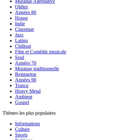
Musique Alternative
Oldies
Années 80
House
Indie
Classique
Jazz
Latino
Chillout
Film et Comédie musicale
Soul
Années 70
Musique traditionnelle
Reggaeton
Années 90
Trance
Heavy Metal
Ambient
Gospel
Thèmes les plus populaires
Informations
Culture
Sports