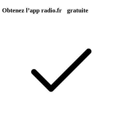
Obtenez l’app radio.fr gratuite