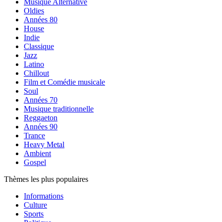
Musique Alternative
Oldies
Années 80
House
Indie
Classique
Jazz
Latino
Chillout
Film et Comédie musicale
Soul
Années 70
Musique traditionnelle
Reggaeton
Années 90
Trance
Heavy Metal
Ambient
Gospel
Thèmes les plus populaires
Informations
Culture
Sports