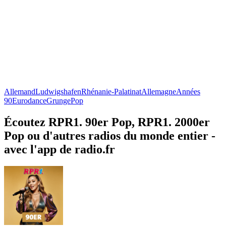
Allemand
Ludwigshafen
Rhénanie-Palatinat
Allemagne
Années
90
Eurodance
Grunge
Pop
Écoutez RPR1. 90er Pop, RPR1. 2000er
Pop ou d'autres radios du monde entier -
avec l'app de radio.fr