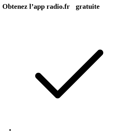
Obtenez l’app radio.fr gratuite