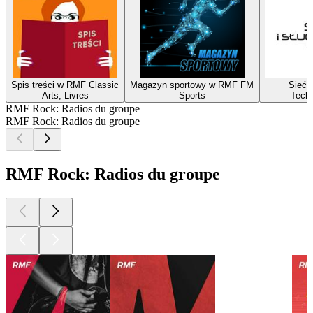
Spis treści w RMF Classic
Magazyn sportowy w RMF FM
Sieć i
Arts, Livres
Sports
Techn
RMF Rock: Radios du groupe
RMF Rock: Radios du groupe
RMF Rock: Radios du groupe