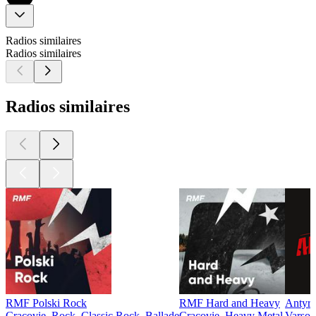
Radios similaires
Radios similaires
Radios similaires
RMF Polski Rock
RMF Hard and Heavy
Antyra
Cracovie, Rock, Classic Rock, Ballade
Cracovie, Heavy Metal
Varsov