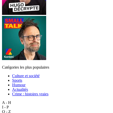
Catégories les plus populaires
Culture et société
Sports
Humour
Actualités
Crime : histoires vraies
A - H
I - P
Q - Z