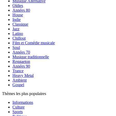
Musique Alternative
Oldies
Années 80
House
Indie
Classique
Jazz
Latino
Chillout
Film et Comédie musicale
Soul
Années 70
Musique traditionnelle
Reggaeton
Années 90
Trance
Heavy Metal
Ambient
Gospel
Thèmes les plus populaires
Informations
Culture
Sports