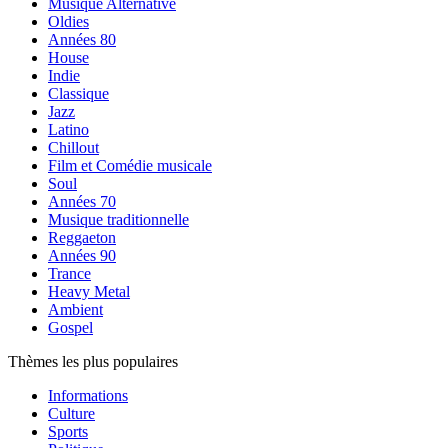
Musique Alternative
Oldies
Années 80
House
Indie
Classique
Jazz
Latino
Chillout
Film et Comédie musicale
Soul
Années 70
Musique traditionnelle
Reggaeton
Années 90
Trance
Heavy Metal
Ambient
Gospel
Thèmes les plus populaires
Informations
Culture
Sports