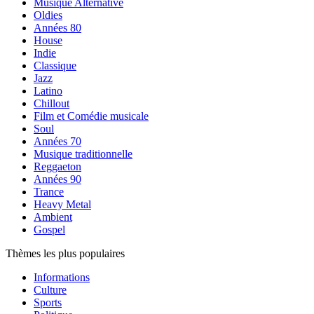
Musique Alternative
Oldies
Années 80
House
Indie
Classique
Jazz
Latino
Chillout
Film et Comédie musicale
Soul
Années 70
Musique traditionnelle
Reggaeton
Années 90
Trance
Heavy Metal
Ambient
Gospel
Thèmes les plus populaires
Informations
Culture
Sports