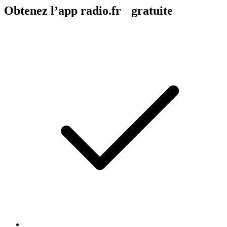
Obtenez l’app radio.fr gratuite