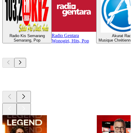
Radio Gentara
Radio Kis Semarang
Akurat Radi
Semarang, Pop
Musique Chrétienne
Wonogiri, Hits, Pop
Les meilleurs
podcasts
Les meilleurs
podcasts
Les meilleurs
podcasts