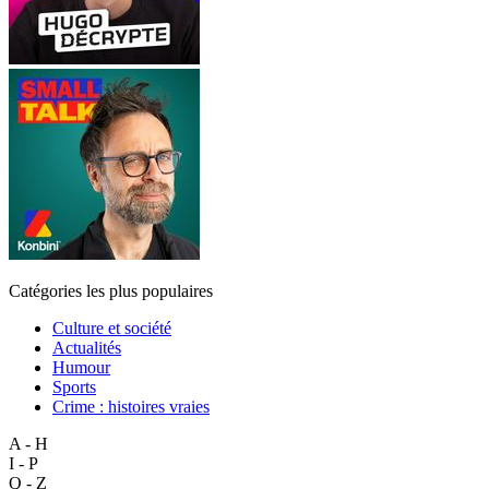
Catégories les plus populaires
Culture et société
Actualités
Humour
Sports
Crime : histoires vraies
A - H
I - P
Q - Z