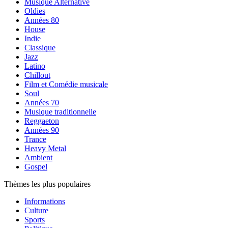
Musique Alternative
Oldies
Années 80
House
Indie
Classique
Jazz
Latino
Chillout
Film et Comédie musicale
Soul
Années 70
Musique traditionnelle
Reggaeton
Années 90
Trance
Heavy Metal
Ambient
Gospel
Thèmes les plus populaires
Informations
Culture
Sports