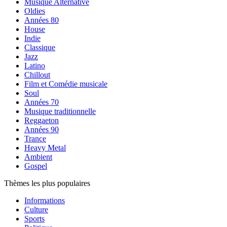
Musique Alternative
Oldies
Années 80
House
Indie
Classique
Jazz
Latino
Chillout
Film et Comédie musicale
Soul
Années 70
Musique traditionnelle
Reggaeton
Années 90
Trance
Heavy Metal
Ambient
Gospel
Thèmes les plus populaires
Informations
Culture
Sports