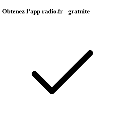
Obtenez l’app radio.fr gratuite