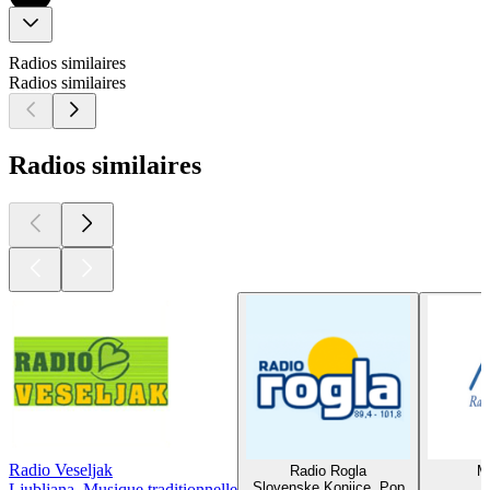
Radios similaires
Radios similaires
Radios similaires
Radio Veseljak
Radio Rogla
Mu
Slovenske Konjice, Pop
Ljubljana, Musique traditionnelle