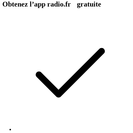
Obtenez l’app radio.fr gratuite