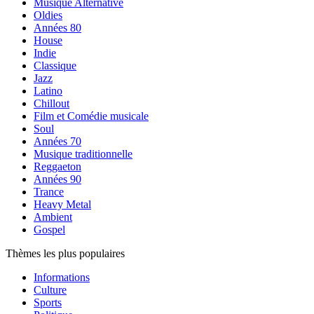
Musique Alternative
Oldies
Années 80
House
Indie
Classique
Jazz
Latino
Chillout
Film et Comédie musicale
Soul
Années 70
Musique traditionnelle
Reggaeton
Années 90
Trance
Heavy Metal
Ambient
Gospel
Thèmes les plus populaires
Informations
Culture
Sports