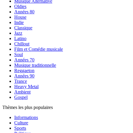
Musique Alternative
Oldies
Années 80
House
Indie
Classique
Jazz
Latino
Chillout
Film et Comédie musicale
Soul
Années 70
Musique traditionnelle
Reggaeton
Années 90
Trance
Heavy Metal
Ambient
Gospel
Thèmes les plus populaires
Informations
Culture
Sports