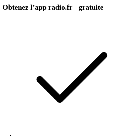
Obtenez l’app radio.fr gratuite