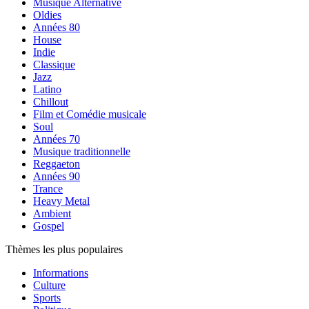
Musique Alternative
Oldies
Années 80
House
Indie
Classique
Jazz
Latino
Chillout
Film et Comédie musicale
Soul
Années 70
Musique traditionnelle
Reggaeton
Années 90
Trance
Heavy Metal
Ambient
Gospel
Thèmes les plus populaires
Informations
Culture
Sports