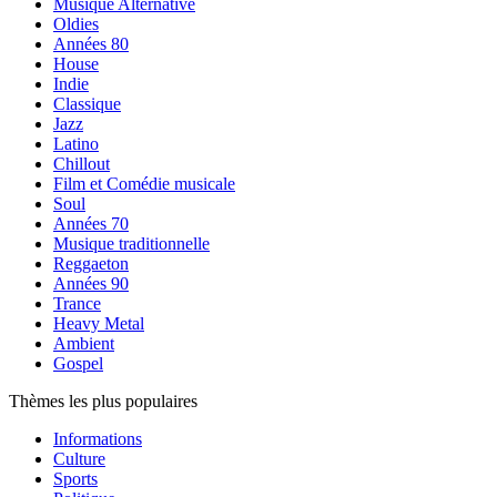
Musique Alternative
Oldies
Années 80
House
Indie
Classique
Jazz
Latino
Chillout
Film et Comédie musicale
Soul
Années 70
Musique traditionnelle
Reggaeton
Années 90
Trance
Heavy Metal
Ambient
Gospel
Thèmes les plus populaires
Informations
Culture
Sports