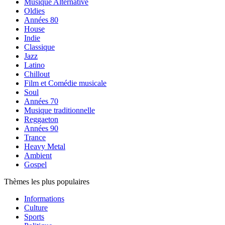
Musique Alternative
Oldies
Années 80
House
Indie
Classique
Jazz
Latino
Chillout
Film et Comédie musicale
Soul
Années 70
Musique traditionnelle
Reggaeton
Années 90
Trance
Heavy Metal
Ambient
Gospel
Thèmes les plus populaires
Informations
Culture
Sports