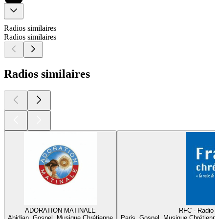
Radios similaires
Radios similaires
Radios similaires
ADORATION MATINALE
RFC - Radio F
Abidjan, Gospel, Musique Chrétienne
Paris, Gospel, Musique Chrétienn